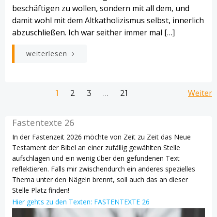
beschäftigen zu wollen, sondern mit all dem, und
damit wohl mit dem Altkatholizismus selbst, innerlich
abzuschließen. Ich war seither immer mal […]
weiterlesen
Beitrags-
Beitrags-
Bei
Seite
Seite
Seite
Weiter
Seite
1
2
3
…
21
Navigation
Navigation
Na
Fastentexte 26
In der Fastenzeit 2026 möchte von Zeit zu Zeit das Neue
Testament der Bibel an einer zufällig gewählten Stelle
aufschlagen und ein wenig über den gefundenen Text
reflektieren. Falls mir zwischendurch ein anderes spezielles
Thema unter den Nägeln brennt, soll auch das an dieser
Stelle Platz finden!
Hier gehts zu den Texten: FASTENTEXTE 26