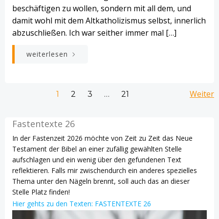
beschäftigen zu wollen, sondern mit all dem, und
damit wohl mit dem Altkatholizismus selbst, innerlich
abzuschließen. Ich war seither immer mal […]
weiterlesen
Beitrags-
Beitrags-
Bei
Seite
Seite
Seite
Weiter
Seite
1
2
3
…
21
Navigation
Navigation
Na
Fastentexte 26
In der Fastenzeit 2026 möchte von Zeit zu Zeit das Neue
Testament der Bibel an einer zufällig gewählten Stelle
aufschlagen und ein wenig über den gefundenen Text
reflektieren. Falls mir zwischendurch ein anderes spezielles
Thema unter den Nägeln brennt, soll auch das an dieser
Stelle Platz finden!
Hier gehts zu den Texten: FASTENTEXTE 26