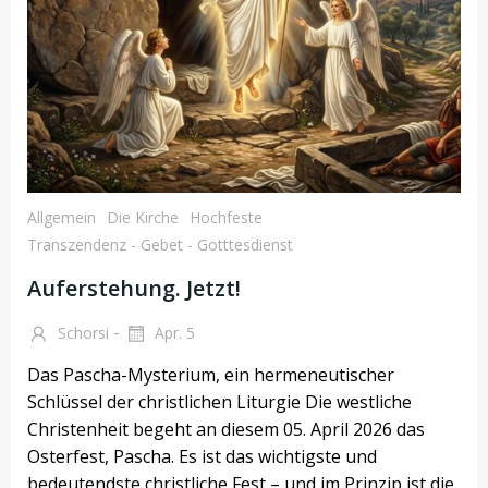
Allgemein
Die Kirche
Hochfeste
Transzendenz - Gebet - Gotttesdienst
Auferstehung. Jetzt!
-
Schorsi
Apr. 5
Das Pascha-Mysterium, ein hermeneutischer
Schlüssel der christlichen Liturgie Die westliche
Christenheit begeht an diesem 05. April 2026 das
Osterfest, Pascha. Es ist das wichtigste und
bedeutendste christliche Fest – und im Prinzip ist die