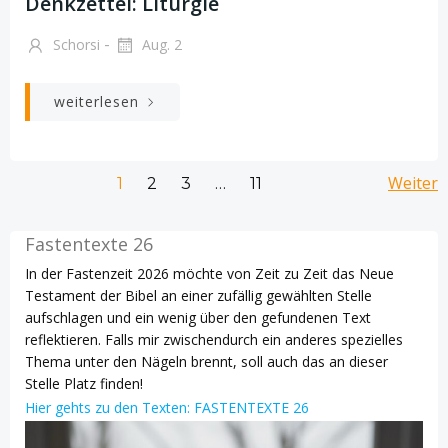
Denkzettel: Liturgie
-
Schorsi
Aug. 2
weiterlesen
Beitrags-
Beitrags-
Bei
Seite
Seite
Seite
Weiter
Seite
1
2
3
…
11
Navigation
Navigation
Na
Fastentexte 26
In der Fastenzeit 2026 möchte von Zeit zu Zeit das Neue
Testament der Bibel an einer zufällig gewählten Stelle
aufschlagen und ein wenig über den gefundenen Text
reflektieren. Falls mir zwischendurch ein anderes spezielles
Thema unter den Nägeln brennt, soll auch das an dieser
Stelle Platz finden!
Hier gehts zu den Texten: FASTENTEXTE 26