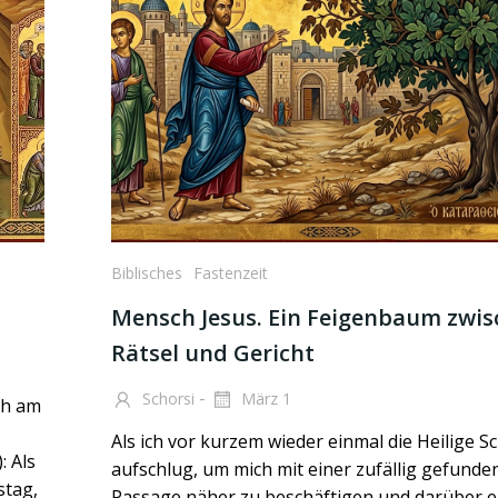
Biblisches
Fastenzeit
Mensch Jesus. Ein Feigenbaum zwi
Rätsel und Gericht
-
Schorsi
März 1
ch am
Als ich vor kurzem wieder einmal die Heilige Sc
: Als
aufschlug, um mich mit einer zufällig gefunde
stag,
Passage näher zu beschäftigen und darüber e