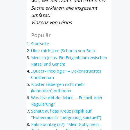
was, wie der Name und Grund der
Sache erklären, alle insgesamt
umfasst."
Vinzenz von Lérins
Populär
Startseite
Über mich: Jure (Schorsi) von Beck
Mensch Jesus. Ein Feigenbaum zwischen
Rätsel und Gericht
„Queer-Theologie" – Dekonstruiertes
Christentum
Kloster Eisbergen nicht mehr
(kanonisch) orthodox
Was braucht der Markt – Freiheit oder
Regulierung?
Schaut auf das Kreuz (Replik auf
"Höhenrausch - tiefgründig spirituell")
Palmsonntag (37): "Mein Gott, mein