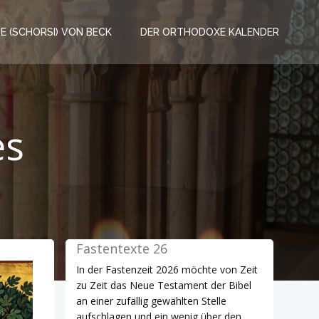
RE (SCHORSI) VON BECK
DER ORTHODOXE KALENDER
es
Fastentexte 26
In der Fastenzeit 2026 möchte von Zeit
zu Zeit das Neue Testament der Bibel
an einer zufällig gewählten Stelle
aufschlagen und ein wenig über den