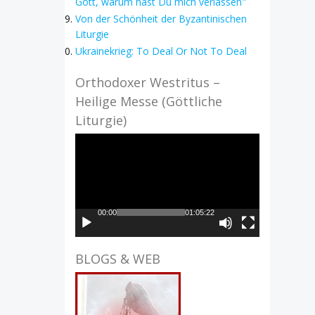
Gott, warum hast Du mich verlassen"
Von der Schönheit der Byzantinischen
Liturgie
Ukrainekrieg: To Deal Or Not To Deal
Orthodoxer Westritus –
Heilige Messe (Göttliche
Liturgie)
Video-
Player
00:00
01:05:22
BLOGS & WEB