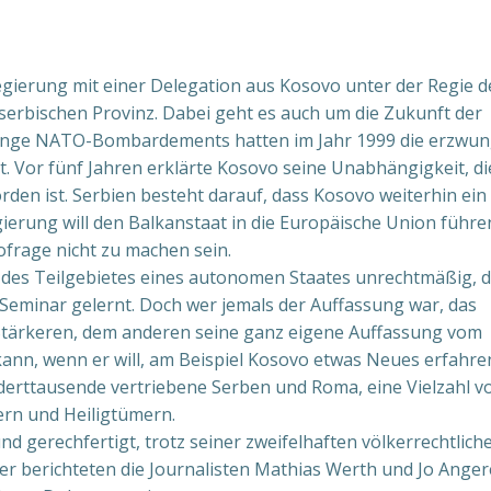
egierung mit einer Delegation aus Kosovo unter der Regie d
 serbischen Provinz. Dabei geht es auch um die Zukunft der
lange NATO-Bombardements hatten im Jahr 1999 die erzwu
. Vor fünf Jahren erklärte Kosovo seine Unabhängigkeit, di
en ist. Serbien besteht darauf, dass Kosovo weiterhin ein 
egierung will den Balkanstaat in die Europäische Union führe
frage nicht zu machen sein.
g des Teilgebietes eines autonomen Staates unrechtmäßig, 
n Seminar gelernt. Doch wer jemals der Auffassung war, das
s Stärkeren, dem anderen seine ganz eigene Auffassung vom
ann, wenn er will, am Beispiel Kosovo etwas Neues erfahre
nderttausende vertriebene Serben und Roma, eine Vielzahl v
ern und Heiligtümern.
nd gerechfertigt, trotz seiner zweifelhaften völkerrechtlich
er berichteten die Journalisten Mathias Werth und Jo Anger