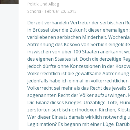
Politik Und Alltag
Schorsi
-
Februar 20, 2013
Derzeit verhandeln Vertreter der serbischen R
in Brüssel über die Zukunft dieser ehemaligen
verbliebenen serbischen Minderheit. Wochen
Abtrennung des Kosovo von Serbien eingeleitet
inzwischen von über 100 Staaten anerkannt word
des eigenen Staates ist. Doch die derzeitige R
jedoch dürfte ohne Konzessionen in der Kosovo
Völkerrechtlich ist die gewaltsame Abtrennun
jedenfalls habe ich einmal im völkerrechtliche
Völkerrecht sei mehr als das Recht des jeweil
sogenannten Recht der Völker aufzuzwingen, k
Die Bilanz dieses Krieges: Unzählige Tote, Hu
zerstörten serbisch-orthodoxen Kirchen, Klöst
War dieser Einsatz damals wirklich notwendig u
Legitimation? Es begann mit einer Lüge. Darüb