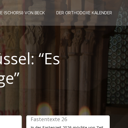
RE (SCHORSI) VON BECK
DER ORTHODOXE KALENDER
sel: “Es
ge”
Fastentexte 26
In der Fastenzeit 2026 möchte von Zeit