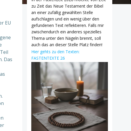
zu Zeit das Neue Testament der Bibel
an einer zufällig gewählten Stelle
aufschlagen und ein wenig über den
er EU
gefundenen Text reflektieren. Falls mir
zwischendurch ein anderes spezielles
ngene
Thema unter den Nägeln brennt, soll
e
auch das an dieser Stelle Platz finden!
Teil
Hier gehts zu den Texten:
FASTENTEXTE 26
n. Das
das
n.
on
en
er