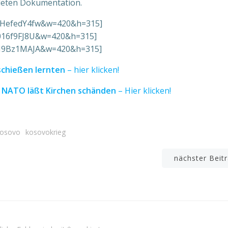
ndeten Dokumentation.
HBHefedY4fw&w=420&h=315]
u016f9FJ8U&w=420&h=315]
O9I9Bz1MAJA&w=420&h=315]
schießen lernten
– hier klicken!
e NATO läßt Kirchen schänden
– Hier klicken!
osovo
kosovokrieg
Beitrags-
nächster Beit
Navigation