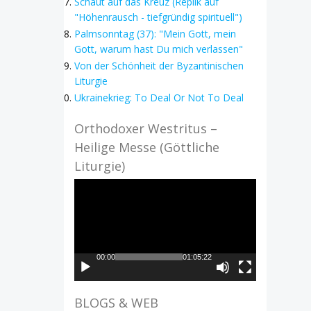
Schaut auf das Kreuz (Replik auf
"Höhenrausch - tiefgründig spirituell")
Palmsonntag (37): "Mein Gott, mein
Gott, warum hast Du mich verlassen"
Von der Schönheit der Byzantinischen
Liturgie
Ukrainekrieg: To Deal Or Not To Deal
Orthodoxer Westritus –
Heilige Messe (Göttliche
Liturgie)
Video-
Player
00:00
01:05:22
BLOGS & WEB