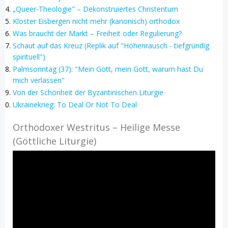
„Queer-Theologie" – Dekonstruiertes Christentum
Kloster Eisbergen nicht mehr (kanonisch) orthodox
Was braucht der Markt – Freiheit oder Regulierung?
Schaut auf das Kreuz (Replik auf "Höhenrausch - tiefgründig
spirituell")
Palmsonntag (37): "Mein Gott, mein Gott, warum hast Du
mich verlassen"
Von der Schönheit der Byzantinischen Liturgie
Ukrainekrieg: To Deal Or Not To Deal
Orthodoxer Westritus – Heilige Messe
(Göttliche Liturgie)
Video-
Player