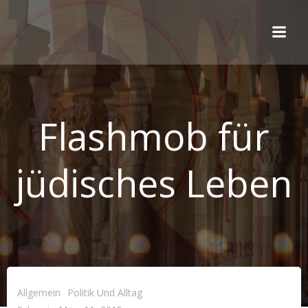
Zum
Inhalt
springen
Flashmob für
jüdisches Leben
Allgemein
Politik Und Alltag