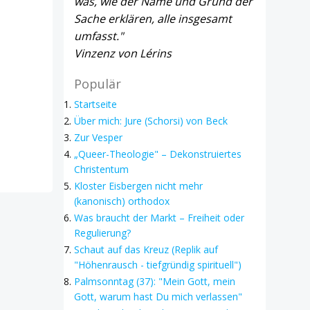
was, wie der Name und Grund der
Sache erklären, alle insgesamt
umfasst."
Vinzenz von Lérins
Populär
Startseite
Über mich: Jure (Schorsi) von Beck
Zur Vesper
„Queer-Theologie" – Dekonstruiertes
Christentum
Kloster Eisbergen nicht mehr
(kanonisch) orthodox
Was braucht der Markt – Freiheit oder
Regulierung?
Schaut auf das Kreuz (Replik auf
"Höhenrausch - tiefgründig spirituell")
Palmsonntag (37): "Mein Gott, mein
Gott, warum hast Du mich verlassen"