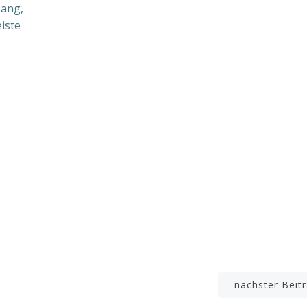
sang,
iste
Beitrags-
nächster Beit