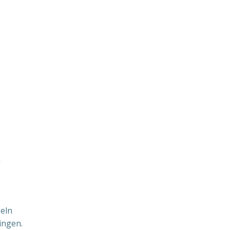
n
geln
ingen.