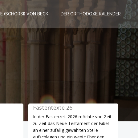
RE (SCHORSI) VON BECK
DER ORTHODOXE KALENDER
Fastentexte 26
In der Fastenzeit 2026 möchte von Zeit
zu Zeit das Neue Testament der Bibel
an einer zufällig gewählten Stelle
aufschlagen und ein wenig über den