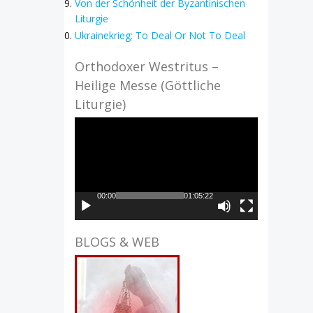
Von der Schönheit der Byzantinischen
Liturgie
Ukrainekrieg: To Deal Or Not To Deal
Orthodoxer Westritus –
Heilige Messe (Göttliche
Liturgie)
Video-
Player
00:00
01:05:22
BLOGS & WEB