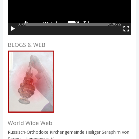
00:00
01:05:22
BLOGS & WEB
World Wide Web
Russisch-Orthodoxe Kirchengemeinde Heiliger Seraphim von
Sarow – Hannover e. V.