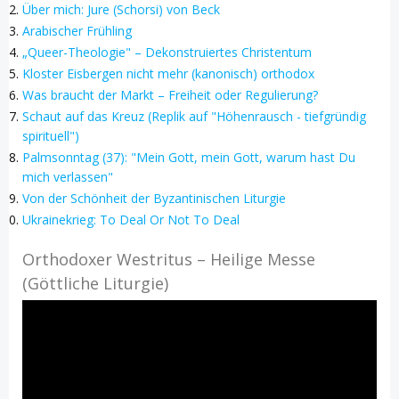
Über mich: Jure (Schorsi) von Beck
Arabischer Frühling
„Queer-Theologie" – Dekonstruiertes Christentum
Kloster Eisbergen nicht mehr (kanonisch) orthodox
Was braucht der Markt – Freiheit oder Regulierung?
Schaut auf das Kreuz (Replik auf "Höhenrausch - tiefgründig
spirituell")
Palmsonntag (37): "Mein Gott, mein Gott, warum hast Du
mich verlassen"
Von der Schönheit der Byzantinischen Liturgie
Ukrainekrieg: To Deal Or Not To Deal
Orthodoxer Westritus – Heilige Messe
(Göttliche Liturgie)
Video-
Player