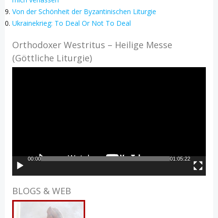
Von der Schönheit der Byzantinischen Liturgie
Ukrainekrieg: To Deal Or Not To Deal
Orthodoxer Westritus – Heilige Messe
(Göttliche Liturgie)
Video-
Player
00:00
01:05:22
BLOGS & WEB