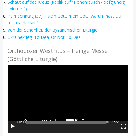
Schaut auf das Kreuz (Replik auf "Höhenrausch - tiefgründig
spirituell")
Palmsonntag (37): "Mein Gott, mein Gott, warum hast Du
mich verlassen"
Von der Schönheit der Byzantinischen Liturgie
Ukrainekrieg: To Deal Or Not To Deal
Orthodoxer Westritus – Heilige Messe
(Göttliche Liturgie)
Video-
Player
00:00
01:05:22