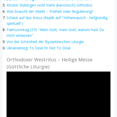
Kloster Eisbergen nicht mehr (kanonisch) orthodox
Was braucht der Markt – Freiheit oder Regulierung?
Schaut auf das Kreuz (Replik auf "Höhenrausch - tiefgründig
spirituell")
Palmsonntag (37): "Mein Gott, mein Gott, warum hast Du
mich verlassen"
Von der Schönheit der Byzantinischen Liturgie
Ukrainekrieg: To Deal Or Not To Deal
Orthodoxer Westritus – Heilige Messe
(Göttliche Liturgie)
Video-
Player