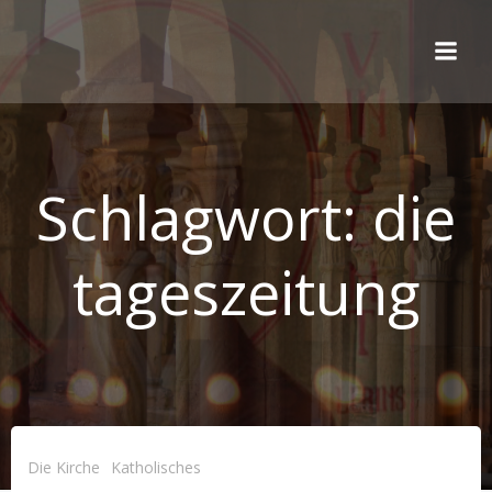
Zum
Inhalt
springen
Schlagwort:
die
tageszeitung
Die Kirche
Katholisches