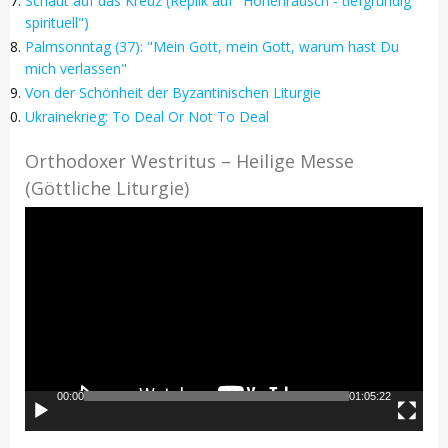
Schaut auf das Kreuz (Replik auf "Höhenrausch - tiefgründig
spirituell")
Palmsonntag (37): "Mein Gott, mein Gott, warum hast Du
mich verlassen"
Von der Schönheit der Byzantinischen Liturgie
Ukrainekrieg: To Deal Or Not To Deal
Orthodoxer Westritus – Heilige Messe
(Göttliche Liturgie)
Video-
Player
00:00
01:05:22