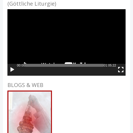
(Göttliche Liturgie)
Video-
Player
00:00
01:05:22
BLOGS & WEB