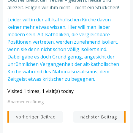
Doch er bleibt der Teufel – gestern, heute und
allezeit. Folgen wir ihm nicht – nicht ein Stückchen!
Leider will in der alt-katholischen Kirche davon
keiner mehr etwas wissen. Hier will man lieber
modern sein. Alt-Katholiken, die vergleichbare
Positionen vertreten, werden zunehmend isoliert,
wenn sie denn nicht schon völlig isoliert sind.
Dabei gäbe es doch Grund genug, angesicht der
unrühmlichen Vergangenheit der alt-katholischen
Kirche während des Nationalsozialismus, dem
Zeitgeist etwas kritischer zu begegnen.
Visited 1 times, 1 visit(s) today
#
barmer erklärung
Beitrags-
Beitrags-
nächster Beitrag
vorheriger Beitrag
Navigation
Navigation