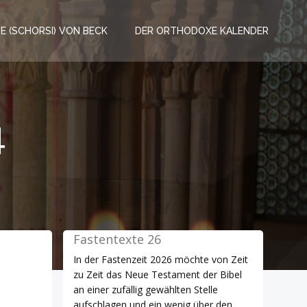
RE (SCHORSI) VON BECK
DER ORTHODOXE KALENDER
4
Fastentexte 26
In der Fastenzeit 2026 möchte von Zeit
zu Zeit das Neue Testament der Bibel
an einer zufällig gewählten Stelle
aufschlagen und ein wenig über den