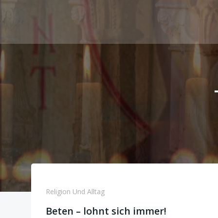
Zum
Inhalt
springen
Religion Und Alltag
Beten – lohnt sich immer!