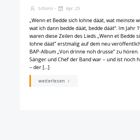
-
Schorsi
Apr. 25
„Wenn et Bedde sich lohne däät, wat meinste w
wat ich dann bedde däät, bedde däät“. Im Jahr 
waren diese Zeilen des Lieds „Wenn et Bedde s
lohne däät” erstmalig auf dem neu veröffentlic
BAP-Album „Von drinne noh drusse” zu hören.
Sänger und Chef der Band war – und ist noch 
– der […]
weiterlesen