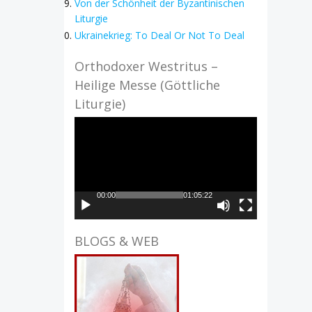
Von der Schönheit der Byzantinischen
Liturgie
Ukrainekrieg: To Deal Or Not To Deal
Orthodoxer Westritus –
Heilige Messe (Göttliche
Liturgie)
Video-
Player
00:00
01:05:22
BLOGS & WEB