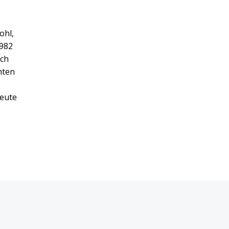
ohl,
1982
ich
hten
heute