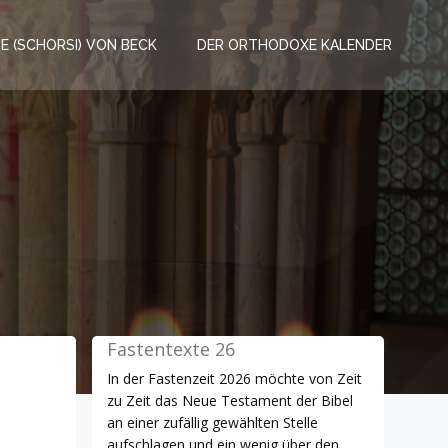
RE (SCHORSI) VON BECK
DER ORTHODOXE KALENDER
Fastentexte 26
In der Fastenzeit 2026 möchte von Zeit
zu Zeit das Neue Testament der Bibel
an einer zufällig gewählten Stelle
aufschlagen und ein wenig über den