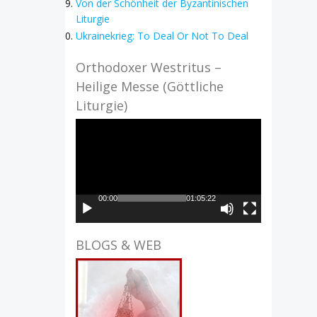
Von der Schönheit der Byzantinischen
Liturgie
Ukrainekrieg: To Deal Or Not To Deal
Orthodoxer Westritus –
Heilige Messe (Göttliche
Liturgie)
Video-
Player
00:00
01:05:22
BLOGS & WEB