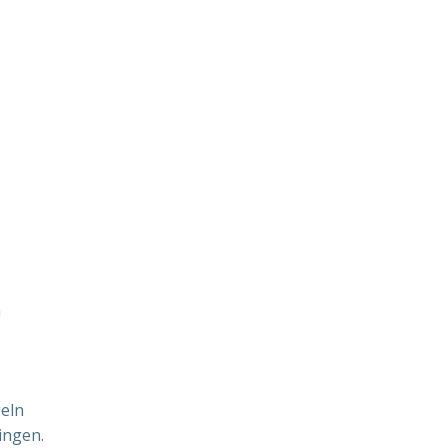
n
geln
ingen.