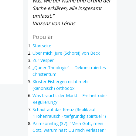
was, wie der Name und Grund der
Sache erklären, alle insgesamt
umfasst."
Vinzenz von Lérins
Populär
Startseite
Über mich: Jure (Schorsi) von Beck
Zur Vesper
„Queer-Theologie" – Dekonstruiertes
Christentum
Kloster Eisbergen nicht mehr
(kanonisch) orthodox
Was braucht der Markt – Freiheit oder
Regulierung?
Schaut auf das Kreuz (Replik auf
"Höhenrausch - tiefgründig spirituell")
Palmsonntag (37): "Mein Gott, mein
Gott, warum hast Du mich verlassen"