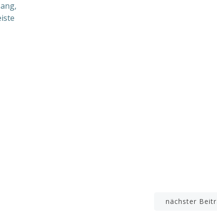
sang,
iste
Beitrags-
nächster Beit