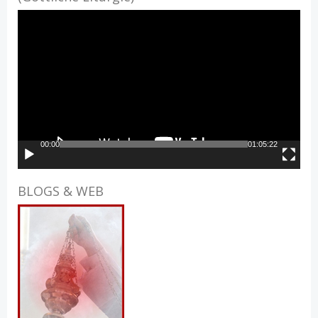
Video-
Player
00:00
01:05:22
BLOGS & WEB