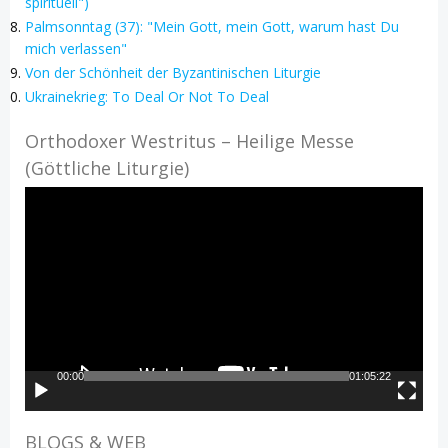
spirituell")
Palmsonntag (37): "Mein Gott, mein Gott, warum hast Du
mich verlassen"
Von der Schönheit der Byzantinischen Liturgie
Ukrainekrieg: To Deal Or Not To Deal
Orthodoxer Westritus – Heilige Messe
(Göttliche Liturgie)
Video-
Player
00:00
01:05:22
BLOGS & WEB