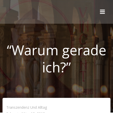
Zum
Inhalt
springen
“Warum gerade
ich?”
Transzendenz Und Alltag