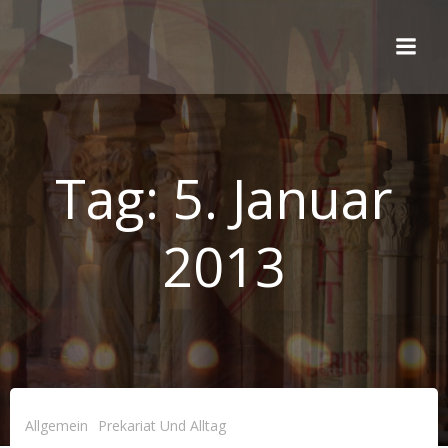
Zum
Inhalt
springen
Tag:
5. Januar
2013
Allgemein
Prekariat Und Alltag