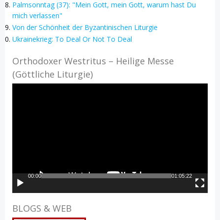
Palmsonntag (37): "Mein Gott, mein Gott, warum hast Du
mich verlassen"
Von der Schönheit der Byzantinischen Liturgie
Ukrainekrieg: To Deal Or Not To Deal
Orthodoxer Westritus – Heilige Messe
(Göttliche Liturgie)
Video-
Player
00:00
01:05:22
BLOGS & WEB