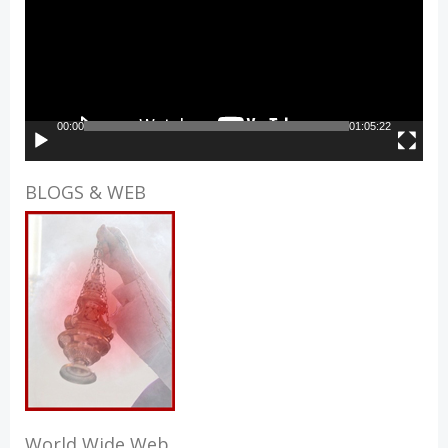
00:00
01:05:22
BLOGS & WEB
World Wide Web