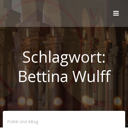
Zum
Inhalt
springen
Schlagwort:
Bettina Wulff
Politik Und Alltag