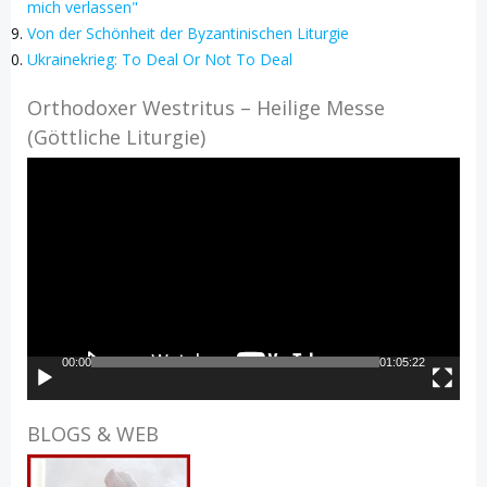
mich verlassen"
Von der Schönheit der Byzantinischen Liturgie
Ukrainekrieg: To Deal Or Not To Deal
Orthodoxer Westritus – Heilige Messe
(Göttliche Liturgie)
Video-
Player
00:00
01:05:22
BLOGS & WEB