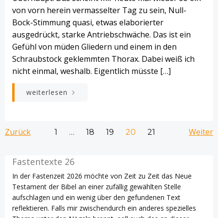
von vorn herein vermasselter Tag zu sein, Null-
Bock-Stimmung quasi, etwas elaborierter
ausgedrückt, starke Antriebschwäche. Das ist ein
Gefühl von müden Gliedern und einem in den
Schraubstock geklemmten Thorax. Dabei weiß ich
nicht einmal, weshalb. Eigentlich müsste […]
weiterlesen
Beitrags-
Beitrags-
Bei
Zurück
Seite
Seite
Seite
Seite
Weiter
Seite
1
…
18
19
20
21
Navigation
Navigation
Na
Fastentexte 26
In der Fastenzeit 2026 möchte von Zeit zu Zeit das Neue
Testament der Bibel an einer zufällig gewählten Stelle
aufschlagen und ein wenig über den gefundenen Text
reflektieren. Falls mir zwischendurch ein anderes spezielles