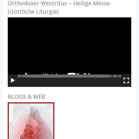
Orthodoxer Westritus – Heilige Messe
(Göttliche Liturgie)
Video-
Player
00:00
01:05:22
BLOGS & WEB