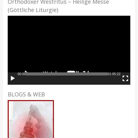
Orthodoxer Westritus – Heilige Messe
(Göttliche Liturgie)
Video-
Player
00:00
01:05:22
BLOGS & WEB