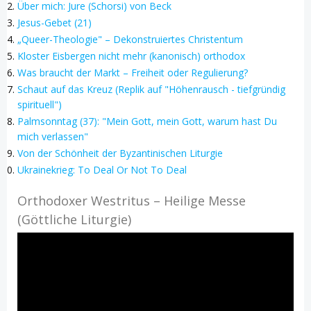
Über mich: Jure (Schorsi) von Beck
Jesus-Gebet (21)
„Queer-Theologie" – Dekonstruiertes Christentum
Kloster Eisbergen nicht mehr (kanonisch) orthodox
Was braucht der Markt – Freiheit oder Regulierung?
Schaut auf das Kreuz (Replik auf "Höhenrausch - tiefgründig
spirituell")
Palmsonntag (37): "Mein Gott, mein Gott, warum hast Du
mich verlassen"
Von der Schönheit der Byzantinischen Liturgie
Ukrainekrieg: To Deal Or Not To Deal
Orthodoxer Westritus – Heilige Messe
(Göttliche Liturgie)
Video-
Player