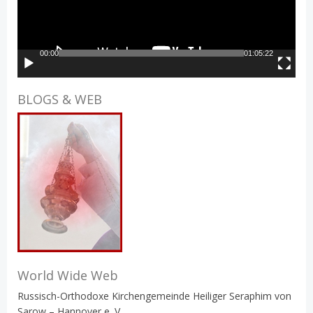
00:00
01:05:22
BLOGS & WEB
World Wide Web
Russisch-Orthodoxe Kirchengemeinde Heiliger Seraphim von
Sarow – Hannover e. V.